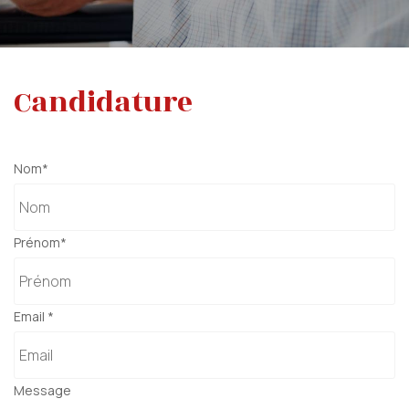
Candidature
Nom
*
Votre message a bien été envoyé
Prénom
*
Email
*
Message