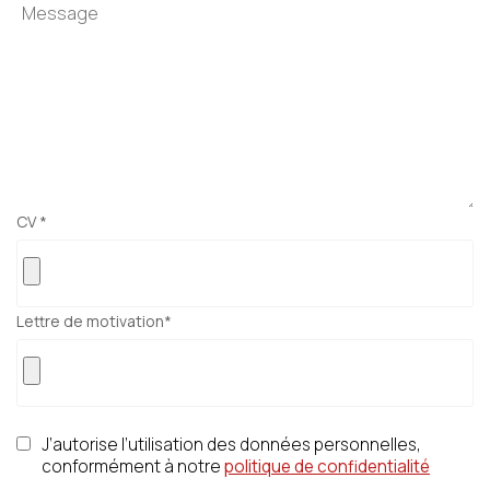
Votre email
Votre numéro de
CV
*
téléphone
Lettre de motivation
*
Prénom du proche
Nom du proche concerné
concerné
J’autorise l’utilisation des données personnelles,
Age du proche concerné
Code postal du proche
conformément à notre
politique de confidentialité
concerné